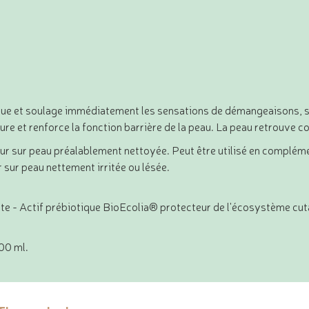
ue et soulage immédiatement les sensations de démangeaisons, sans 
ure et renforce la fonction barrière de la peau. La peau retrouve c
 jour sur peau préalablement nettoyée. Peut être utilisé en complém
sur peau nettement irritée ou lésée.
te - Actif prébiotique BioEcolia® protecteur de l'écosystème cu
00 ml.