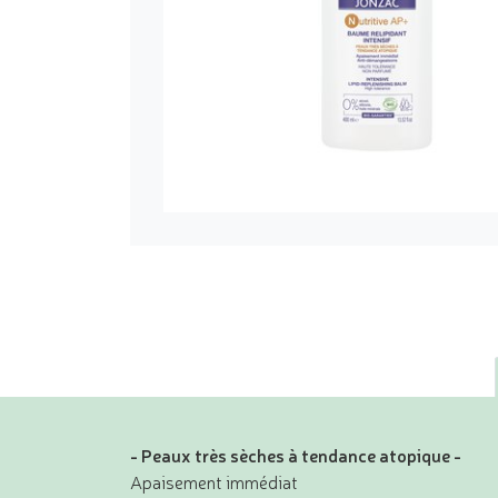
- Peaux très sèches à tendance atopique -
Apaisement immédiat