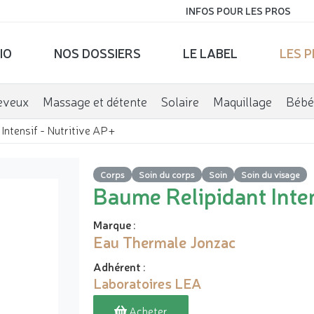
INFOS POUR LES PROS
IO
NOS DOSSIERS
LE LABEL
LES 
eveux
Massage et détente
Solaire
Maquillage
Bébé
Intensif - Nutritive AP+
Corps
Soin du corps
Soin
Soin du visage
Baume Relipidant Inten
Marque
:
Eau Thermale Jonzac
Adhérent
:
Laboratoires LEA
Acheter