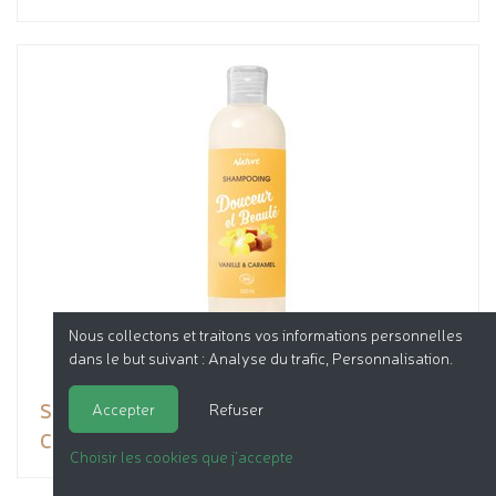
Nous collectons et traitons vos informations personnelles
dans le but suivant :
Analyse du trafic, Personnalisation
.
Shampooing Douceur et Beauté - Vanille &
Accepter
Refuser
Caramel
Choisir les cookies que j'accepte