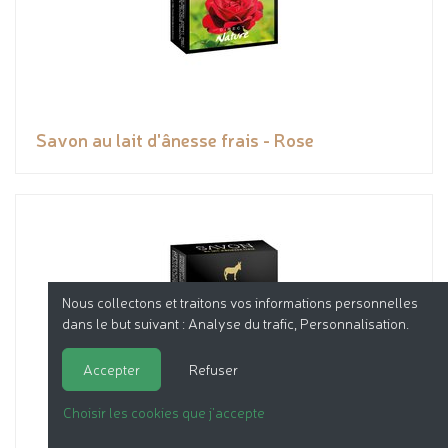
Savon au lait d'ânesse frais - Rose
Nous collectons et traitons vos informations personnelles
dans le but suivant :
Analyse du trafic, Personnalisation
.
Accepter
Refuser
Choisir les cookies que j'accepte