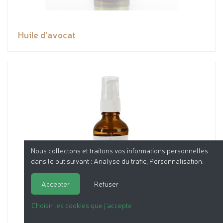
Huile d'avocat
Nous collectons et traitons vos informations personnelles
dans le but suivant :
Analyse du trafic, Personnalisation
.
Accepter
Refuser
Choisir les cookies que j'accepte