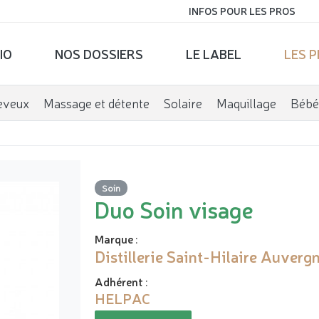
INFOS POUR LES PROS
IO
NOS DOSSIERS
LE LABEL
LES 
eveux
Massage et détente
Solaire
Maquillage
Bébé
Soin
Duo Soin visage
Marque
:
Distillerie Saint-Hilaire Auverg
Adhérent
:
HELPAC