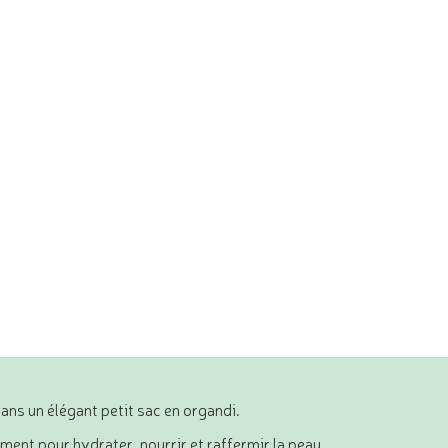
ns un élégant petit sac en organdi.
ent pour hydrater, nourrir et raffermir la peau