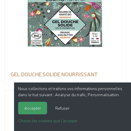
GEL DOUCHE SOLIDE NOURRISSANT
Nous collectons et traitons vos informations personnelles
dans le but suivant :
Analyse du trafic, Personnalisation
.
Accepter
Refuser
Choisir les cookies que j'accepte