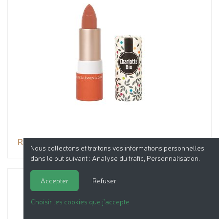
Rouge à lèvres glossy Nude moka
Nous collectons et traitons vos informations personnelles
dans le but suivant :
Analyse du trafic, Personnalisation
.
Accepter
Refuser
Choisir les cookies que j'accepte