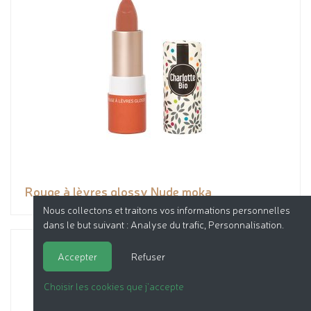
Rouge à lèvres glossy Nude moka
Nous collectons et traitons vos informations personnelles
dans le but suivant :
Analyse du trafic, Personnalisation
.
Accepter
Refuser
Choisir les cookies que j'accepte