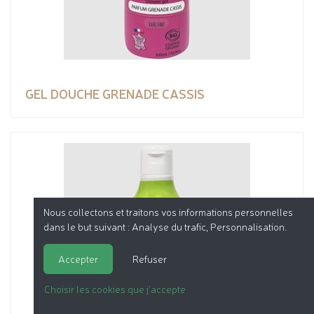
GEL DOUCHE GRENADE CASSIS
Nous collectons et traitons vos informations personnelles
dans le but suivant :
Analyse du trafic, Personnalisation
.
Accepter
Refuser
Choisir les cookies que j'accepte