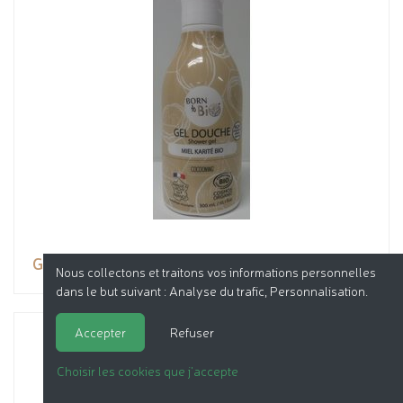
GEL DOUCHE MIEL KARITE
Nous collectons et traitons vos informations personnelles
dans le but suivant :
Analyse du trafic, Personnalisation
.
Accepter
Refuser
Choisir les cookies que j'accepte