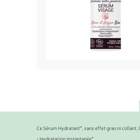
Ce Sérum Hydratant*, sans effet gras ni collant, l
• Hydratation instantanée*