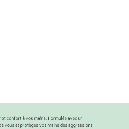
r et confort à vos mains. Formulée avec un
in de vous et protèges vos mains des aggressions