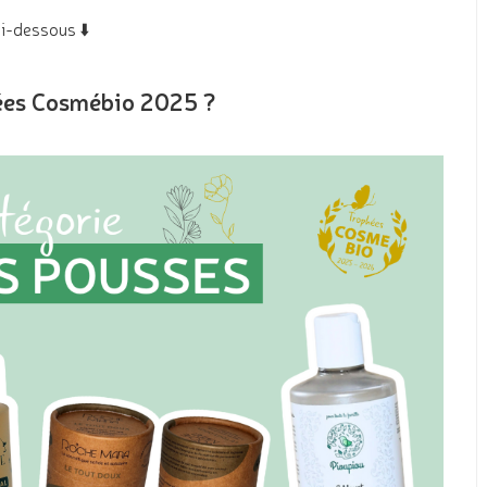
i-dessous ⬇️
hées Cosmébio 2025 ?