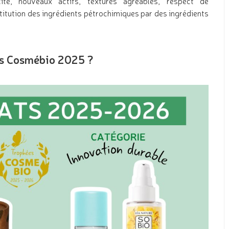
té, nouveaux actifs, textures agréables, respect de
bstitution des ingrédients pétrochimiques par des ingrédients
ées Cosmébio 2025 ?