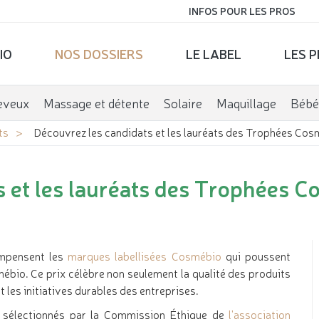
INFOS POUR LES PROS
IO
NOS DOSSIERS
LE LABEL
LES 
eveux
Massage et détente
Solaire
Maquillage
Bébé
ts
Découvrez les candidats et les lauréats des Trophées Co
s et les lauréats des Trophées 
mpensent les
marques labellisées Cosmébio
qui poussent
ébio. Ce prix célèbre non seulement la qualité des produits
 les initiatives durables des entreprises.
é sélectionnés par la Commission Éthique de
l'association