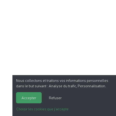
Nous collectons et traitons vos informations personnelles
dans le but suivant :
Analyse du trafic, Personnalisation
.
Accepter
Refuser
Choisir les cookies que j'accepte