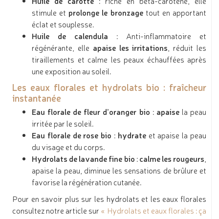
Huile de carotte
: riche en bêta-carotène, elle
stimule et
prolonge le bronzage
tout en apportant
éclat et souplesse.
Huile de calendula
: Anti-inflammatoire et
régénérante, elle
apaise les irritations
, réduit les
tiraillements et calme les peaux échauffées après
une exposition au soleil.
Les eaux florales et hydrolats bio : fraîcheur
instantanée
Eau florale de fleur d’oranger bio
:
apaise
la peau
irritée par le soleil.
Eau florale de rose bio
:
hydrate
et apaise la peau
du visage et du corps.
Hydrolats de lavande fine bio
:
calme les rougeurs
,
apaise la peau, diminue les sensations de brûlure et
favorise la régénération cutanée.
Pour en savoir plus sur les hydrolats et les eaux florales
consultez notre article sur
« Hydrolats et eaux florales : ça