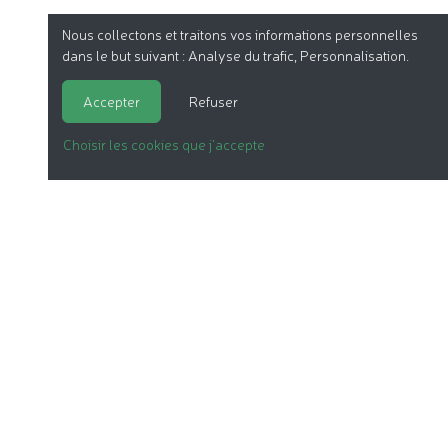
Nous collectons et traitons vos informations personnelles
dans le but suivant :
Analyse du trafic, Personnalisation
.
Accepter
Refuser
Choisir les cookies que j'accepte
LA COSMÉTIQUE BIO
NOS DOSSIERS
LE LABEL