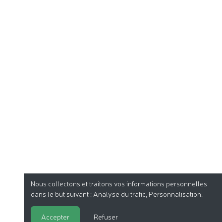
Nous collectons et traitons vos informations personnelles
dans le but suivant :
Analyse du trafic, Personnalisation
.
Accepter
Refuser