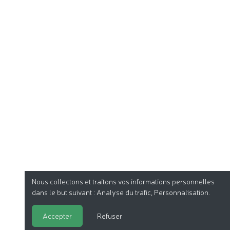
Nous collectons et traitons vos informations personnelles
dans le but suivant :
Analyse du trafic, Personnalisation
.
Accepter
Refuser