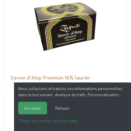
Savon d'Alep Premium 16% laurier
Nous collectons et traitons vos informations personnelles
dans le but suivant :
Analyse du trafic, Personnalisation
.
Accepter
Refuser
Choisir les cookies que j'accepte