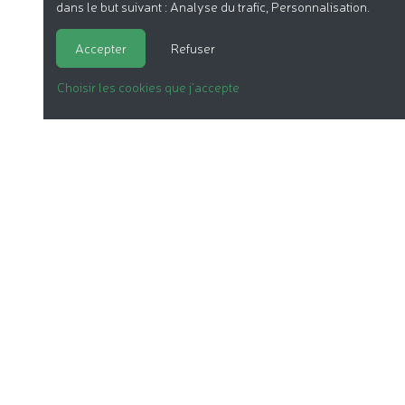
dans le but suivant :
Analyse du trafic, Personnalisation
.
Accepter
Refuser
Choisir les cookies que j'accepte
LA COSMÉTIQUE BIO
NOS DOSSIERS
LE LABEL
LES PRODUITS
NOTRE ASSOCIATION