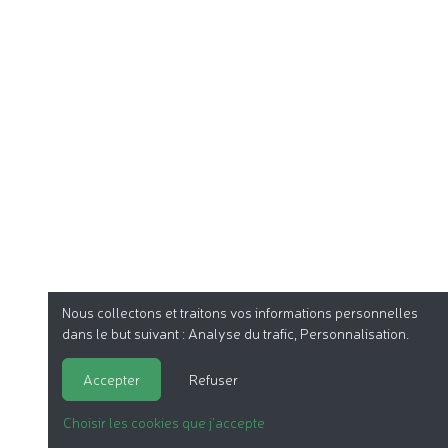
Nous collectons et traitons vos informations personnelles
dans le but suivant :
Analyse du trafic, Personnalisation
.
Accepter
Refuser
Choisir les cookies que j'accepte