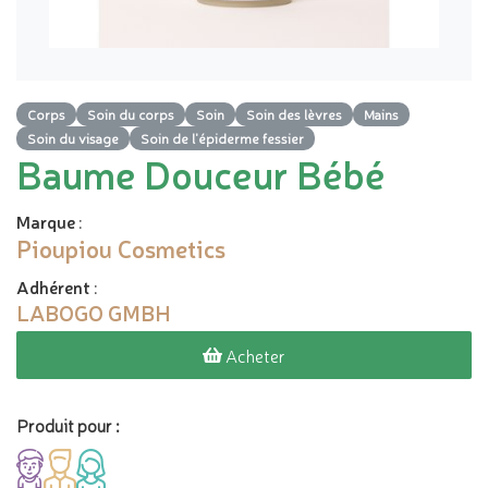
Corps
Soin du corps
Soin
Soin des lèvres
Mains
Soin du visage
Soin de l'épiderme fessier
Baume Douceur Bébé
Marque
:
Pioupiou Cosmetics
Adhérent
:
LABOGO GMBH
Acheter
Produit pour :