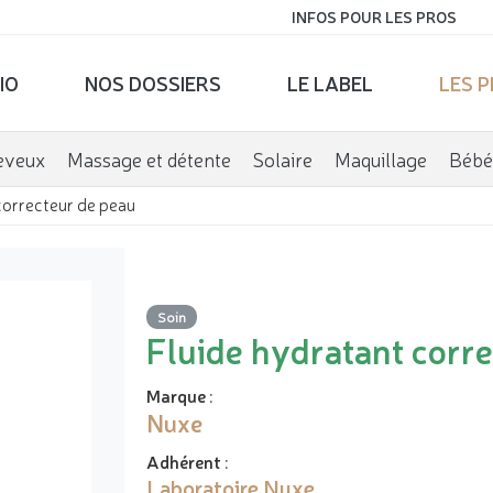
INFOS POUR LES PROS
IO
NOS DOSSIERS
LE LABEL
LES 
eveux
Massage et détente
Solaire
Maquillage
Bébé
correcteur de peau
Soin
Fluide hydratant corr
Marque
:
Nuxe
Adhérent
:
Laboratoire Nuxe