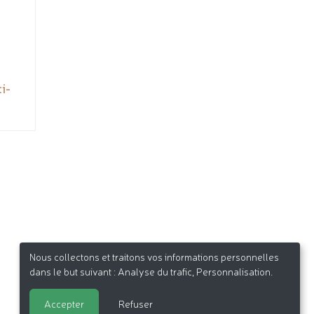
i-
Nous collectons et traitons vos informations personnelles
dans le but suivant :
Analyse du trafic, Personnalisation
.
Accepter
Refuser