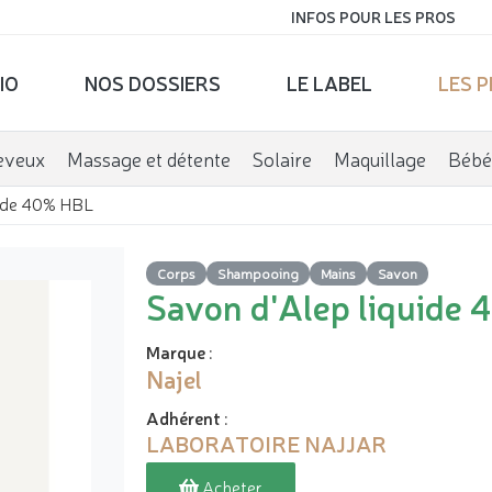
INFOS POUR LES PROS
IO
NOS DOSSIERS
LE LABEL
LES 
eveux
Massage et détente
Solaire
Maquillage
Bébé
uide 40% HBL
Corps
Shampooing
Mains
Savon
Savon d'Alep liquide
Marque
:
Najel
Adhérent
:
LABORATOIRE NAJJAR
Acheter