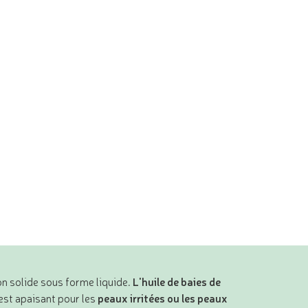
on solide sous forme liquide.
L'huile de baies de
 est apaisant pour les
peaux irritées ou les peaux