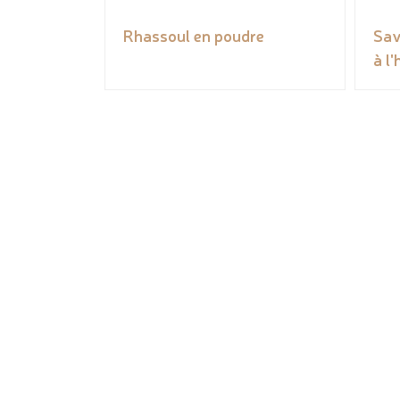
Rhassoul en poudre
Sav
à l'