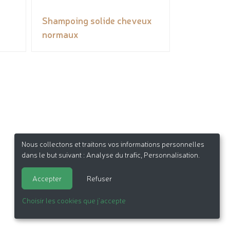
Shampoing solide cheveux
normaux
Nous collectons et traitons vos informations personnelles
dans le but suivant :
Analyse du trafic, Personnalisation
.
Accepter
Refuser
Choisir les cookies que j'accepte