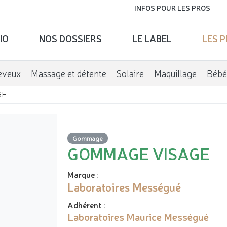
INFOS POUR LES PROS
IO
NOS DOSSIERS
LE LABEL
LES 
eveux
Massage et détente
Solaire
Maquillage
Bébé
GE
Gommage
GOMMAGE VISAGE
Marque
:
Laboratoires Mességué
Adhérent
:
Laboratoires Maurice Mességué