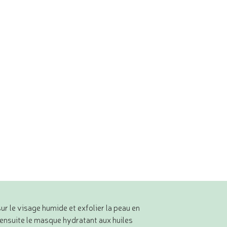
ur le visage humide et exfolier la peau en
ensuite le masque hydratant aux huiles