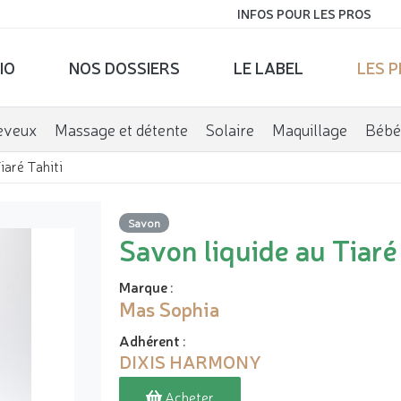
INFOS POUR LES PROS
IO
NOS DOSSIERS
LE LABEL
LES 
eveux
Massage et détente
Solaire
Maquillage
Bébé
iaré Tahiti
Savon
Savon liquide au Tiaré
Marque
:
Mas Sophia
Adhérent
:
DIXIS HARMONY
Acheter