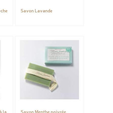
èche
Savon Lavande
à la
Savon Menthe poivrée