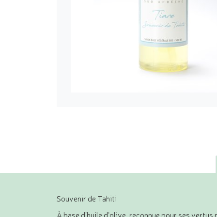
Souvenir de Tahiti
À base d’huile d‘olive, reconnue pour ses vertus