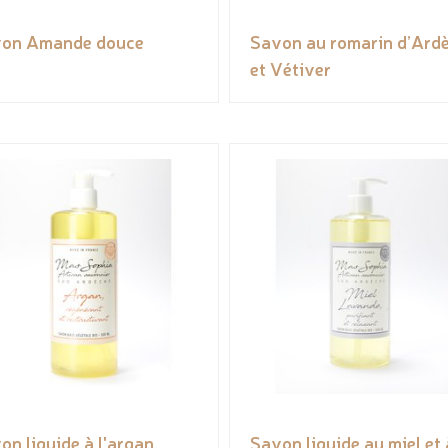
on Amande douce
Savon au romarin d’Ard
et Vétiver
on liquide à l'argan
Savon liquide au miel et 