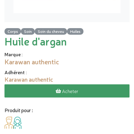
Corps
Soin
Soin du cheveu
Huiles
Huile d'argan
Marque
:
Karawan authentic
Adhérent
:
Karawan authentic
Acheter
Produit pour :