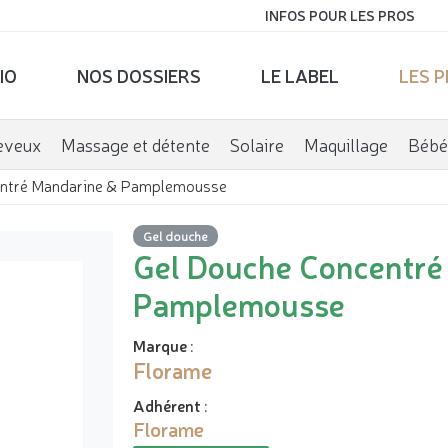
INFOS POUR LES PROS
IO
NOS DOSSIERS
LE LABEL
LES 
eveux
Massage et détente
Solaire
Maquillage
Bébé
entré Mandarine & Pamplemousse
Gel douche
Gel Douche Concentré
Pamplemousse
Marque
:
Florame
Adhérent
:
Florame