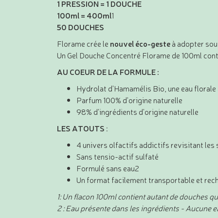
1 PRESSION = 1 DOUCHE
100ml = 400ml
1
50 DOUCHES
Florame crée le
nouvel éco-geste
à adopter sous
Un Gel Douche Concentré Florame de 100ml conti
AU COEUR DE LA FORMULE :
Hydrolat d'Hamamélis Bio, une eau florale 
Parfum 100% d'origine naturelle
98% d'ingrédients d'origine naturelle
LES ATOUTS
:
4 univers olfactifs addictifs revisitant le
Sans tensio-actif sulfaté
Formulé sans eau2
Un format facilement transportable et rec
1: Un flacon 100ml contient autant de douches q
2 : Eau présente dans les ingrédients - Aucune ea