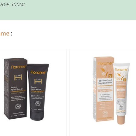
ARGE 300ML
ame
: