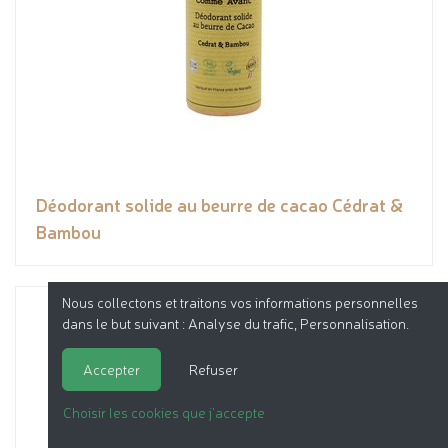
Déodorant solide au beurre de cacao Cédrat &
Bambou
Nous collectons et traitons vos informations personnelles
dans le but suivant :
Analyse du trafic, Personnalisation
.
Accepter
Refuser
Choisir les cookies que j'accepte