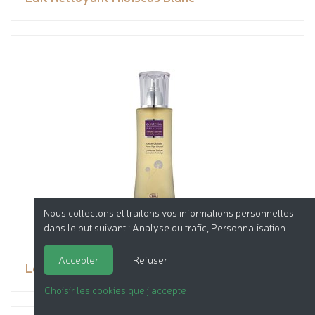
Nous collectons et traitons vos informations personnelles
dans le but suivant :
Analyse du trafic, Personnalisation
.
Accepter
Refuser
Lotion Globale Anti-âge Global
Choisir les cookies que j'accepte