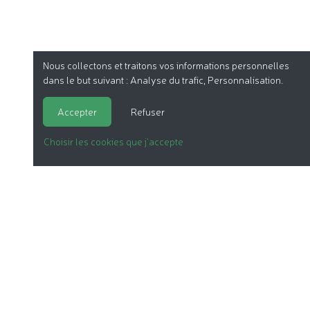
Nous collectons et traitons vos informations personnelles
dans le but suivant :
Analyse du trafic, Personnalisation
.
Accepter
Refuser
Choisir les cookies que j'accepte
LA COSMÉTIQUE BIO