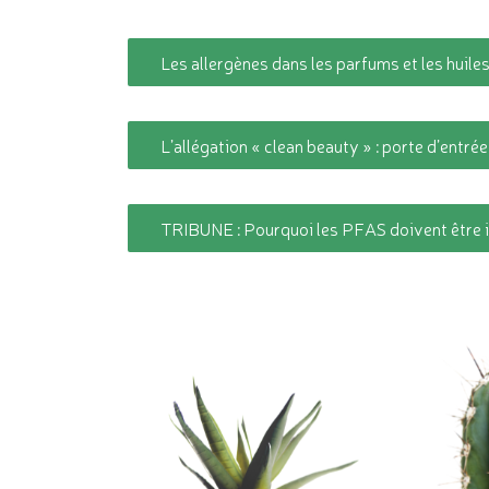
Les allergènes dans les parfums et les huiles
L’allégation « clean beauty » : porte d’entr
TRIBUNE : Pourquoi les PFAS doivent être i