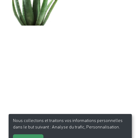
Nous collectons et traitons vos informations personnelles
dans le but suivant :
Analyse du trafic, Personnalisation
.