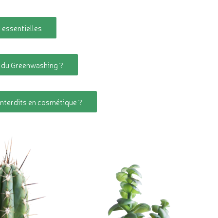
 essentielles
ée du Greenwashing ?
nterdits en cosmétique ?