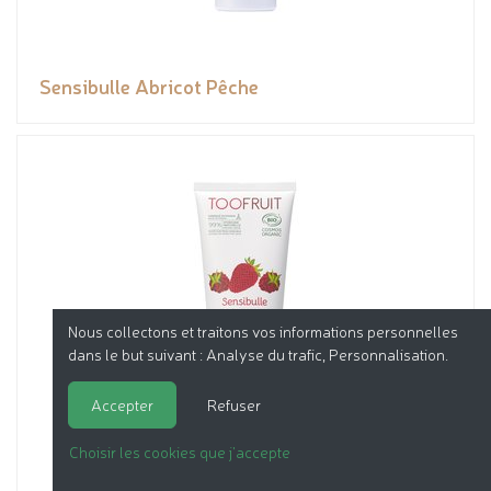
Sensibulle Abricot Pêche
Nous collectons et traitons vos informations personnelles
dans le but suivant :
Analyse du trafic, Personnalisation
.
Accepter
Refuser
Choisir les cookies que j'accepte