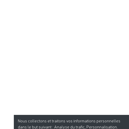
Nous collectons et traitons vos informations personnelles
dans le but suivant :
Analyse du trafic, Personnalisation
.