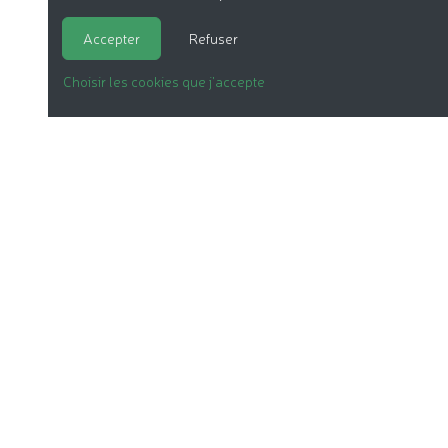
Accepter
Refuser
Choisir les cookies que j'accepte
LA COSMÉTIQUE BIO
NOS DOSSIERS
LE LABEL
LES PRODUITS
NOTRE ASSOCIATION