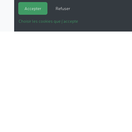
Accepter
Refuser
Choisir les cookies que j'accepte
LA COSMÉTIQUE BIO
NOS DOSSIERS
LE LABEL
LES PRODUITS
NOTRE ASSOCIATION