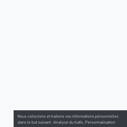
Nous collectons et traitons vos informations personnelles
dans le but suivant :
Analyse du trafic, Personnalisation
.